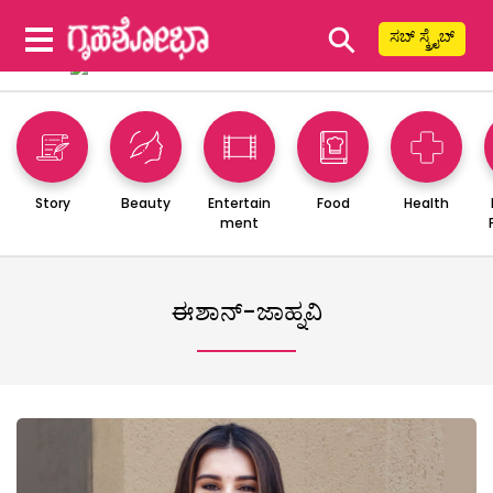
⚲
ಸಬ್ ಸ್ಕ್ರೈಬ್
Story
Beauty
Entertain
Food
Health
ment
ಈಶಾನ್-ಜಾಹ್ನವಿ