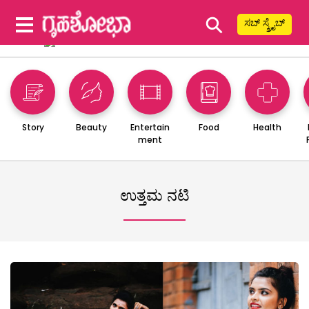
⚲
ಸಬ್ ಸ್ಕ್ರೈಬ್
Story
Beauty
Entertain
Food
Health
ment
ಉತ್ತಮ ನಟಿ