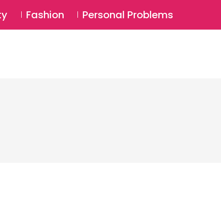
⚲
BSCRIBE
Login
ty
Fashion
Personal Problems
⚲