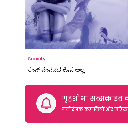
Society
ರೇಪ್‌ ಜೀವನದ ಕೊನೆ ಅಲ್ಲ
गृहशोभा सब्सक्राइब क
मनोरंजक कहानियों और महिलाओं