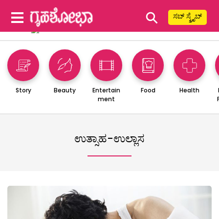
⚲
ಸಬ್ ಸ್ಕ್ರೈಬ್
Story
Beauty
Entertain
Food
Health
ment
ಉತ್ಸಾಹ-ಉಲ್ಲಾಸ