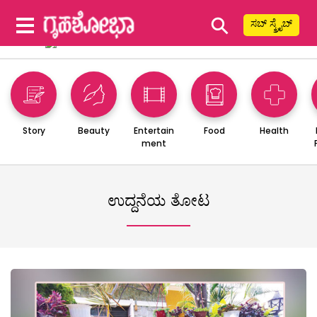
⚲
ಸಬ್ ಸ್ಕ್ರೈಬ್
Story
Beauty
Entertain
Food
Health
ment
ಉದ್ದನೆಯ ತೋಟ