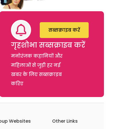
सब्सक्राइब करें
गृहशोभा सब्सक्राइब करें
मनोरंजक कहानियों और
महिलाओं से जुड़ी हर नई
खबर के लिए सब्सक्राइब
करिए
oup Websites
Other Links