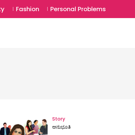
⚲
BSCRIBE
Login
ty
Fashion
Personal Problems
⚲
Story
ಅನುಭೂತಿ