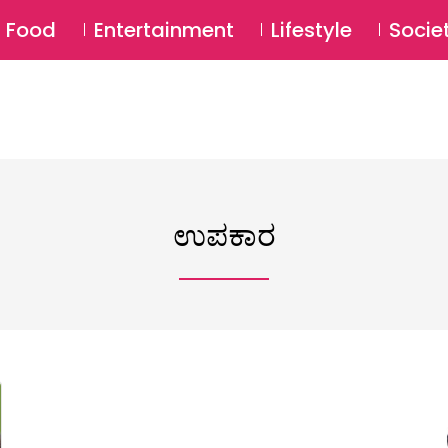
SU
Food
Entertainment
Lifestyle
Socie
ಉಪಕಾರ