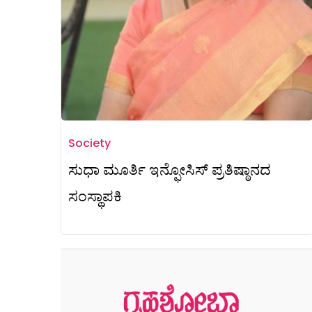
Society
ಸುಧಾ ಮೂರ್ತಿ ಇನ್ಫೋಸಿಸ್ ಪ್ರತಿಷ್ಠಾನದ
ಸಂಸ್ಥಾಪಕಿ