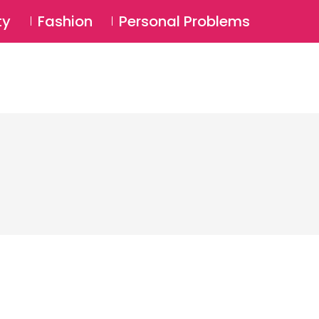
⚲
BSCRIBE
Login
ty
Fashion
Personal Problems
⚲