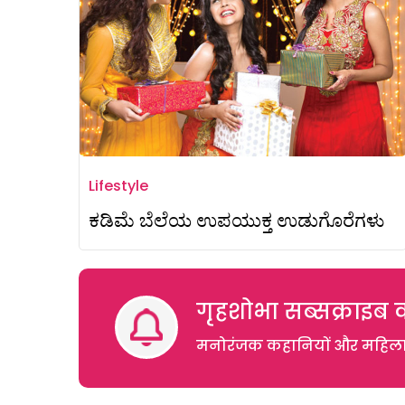
Lifestyle
ಕಡಿಮೆ ಬೆಲೆಯ ಉಪಯುಕ್ತ ಉಡುಗೊರೆಗಳು
गृहशोभा सब्सक्राइब क
मनोरंजक कहानियों और महिलाओं