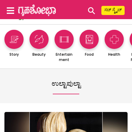
⚲
ಸಬ್ ಸ್ಕ್ರೈಬ್
Story
Beauty
Entertain
Food
Health
ment
ಉಲ್ಟಾಪುಲ್ಟಾ