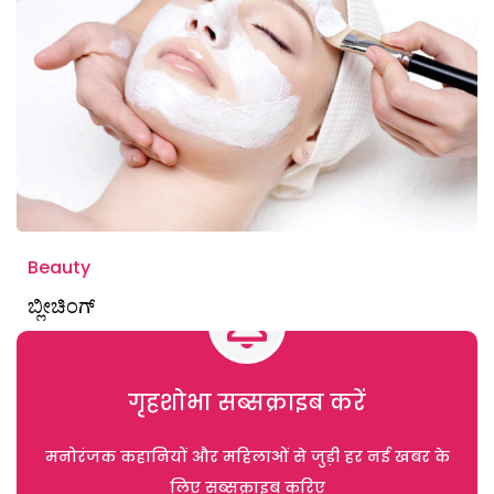
Beauty
ಬ್ಲೀಚಿಂಗ್
गृहशोभा सब्सक्राइब करें
मनोरंजक कहानियों और महिलाओं से जुड़ी हर नई खबर के
लिए सब्सक्राइब करिए