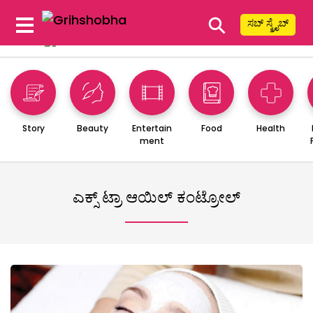
⚲
ಸಬ್ ಸ್ಕ್ರೈಬ್
Story
Beauty
Entertain
Food
Health
ment
ಎಕ್ಸ್ ಟ್ರಾ ಆಯಿಲ್ ಕಂಟ್ರೋಲ್