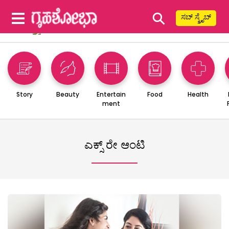
⚲
ಸಬ್ ಸ್ಕ್ರೈಬ್
Story
Beauty
Entertain
Food
Health
ment
ಎಕ್ಸ್ ರೇ ಆಂಟಿ