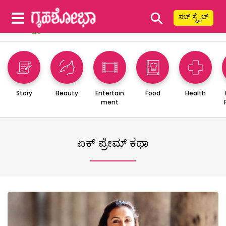
⚲
ಸಬ್ ಸ್ಕ್ರೈಬ್
Story
Beauty
Entertain
Food
Health
ment
ಏಕ್ ಪ್ರೇಮ್ ಕಥಾ