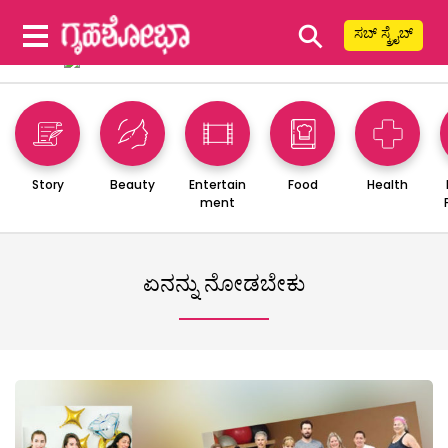
⚲
ಸಬ್ ಸ್ಕ್ರೈಬ್
Story
Beauty
Entertain
Food
Health
ment
ಏನನ್ನು ನೋಡಬೇಕು