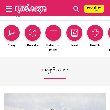
⚲
ಸಬ್ ಸ್ಕ್ರೈಬ್
Story
Beauty
Entertain
Food
Health
ment
ಐಸ್ಫೇಶಿಯಲ್