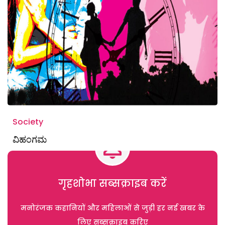
Society
ವಿಹಂಗಮ
गृहशोभा सब्सक्राइब करें
मनोरंजक कहानियों और महिलाओं से जुड़ी हर नई खबर के
लिए सब्सक्राइब करिए