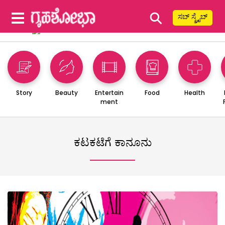
⚲
ಸಬ್ ಸ್ಕ್ರೈಬ್
Story
Beauty
Entertain
Food
Health
ment
ಕಟಕಟೆಗೆ ಕಾನೂನು