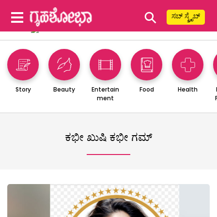
⚲
ಸಬ್ ಸ್ಕ್ರೈಬ್
Story
Beauty
Entertain
Food
Health
ment
ಕಭೀ ಖುಷಿ ಕಭೀ ಗಮ್