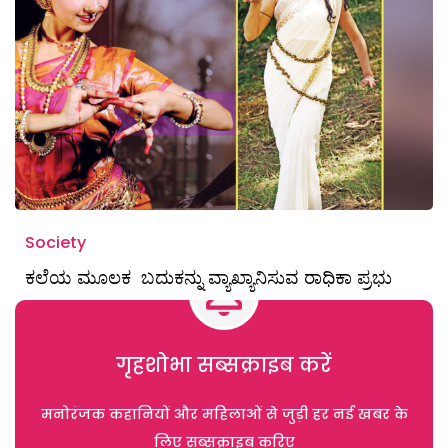
Society
ಕಲೆಯ ಮೂಲಕ ಬದುಕನ್ನು ವ್ಯಾಖ್ಯಾನಿಸುವ ರಾಧಿಕಾ ಪ್ರಭು
गृहशोभा सब्सक्राइब करें
मनोरंजक कहानियों और महिलाओं से जुड़ी हर नई खबर के
लिए सब्सक्राइब करिए