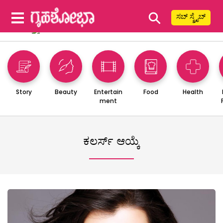
⚲
ಸಬ್ ಸ್ಕ್ರೈಬ್
Story
Beauty
Entertain
Food
Health
ment
ಕಲರ್ಸ್ ಆಯ್ಕೆ