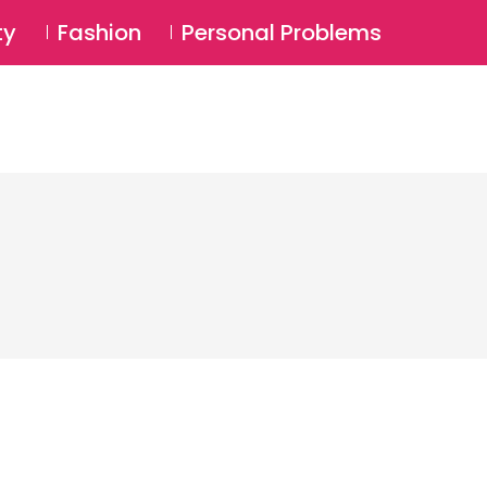
⚲
BSCRIBE
Login
ty
Fashion
Personal Problems
⚲