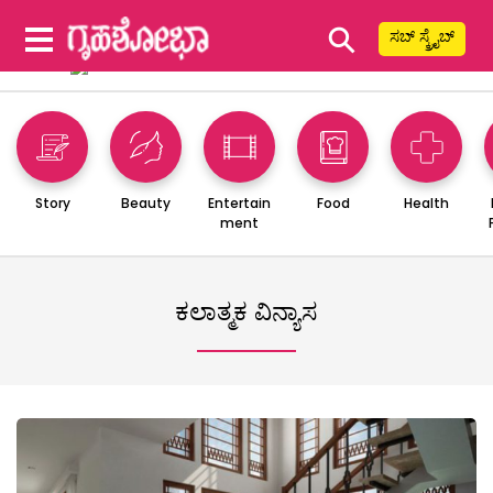
⚲
ಸಬ್ ಸ್ಕ್ರೈಬ್
Story
Beauty
Entertain
Food
Health
ment
ಕಲಾತ್ಮಕ ವಿನ್ಯಾಸ