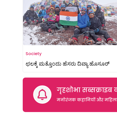
Society
ಛಲಕ್ಕೆ ಮತ್ತೊಂದು ಹೆಸರು ದಿವ್ಯಾ ಹೊಸೂರ್
गृहशोभा सब्सक्राइब क
मनोरंजक कहानियों और महिलाओं