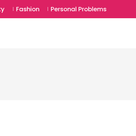
⚲
BSCRIBE
Login
ty
Fashion
Personal Problems
⚲