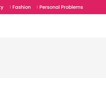
⚲
BSCRIBE
Login
ty
Fashion
Personal Problems
⚲