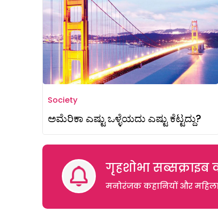
Society
ಅಮೆರಿಕಾ ಎಷ್ಟು ಒಳ್ಳೆಯದು ಎಷ್ಟು ಕೆಟ್ಟದ್ದು?
गृहशोभा सब्सक्राइब क
मनोरंजक कहानियों और महिलाओं