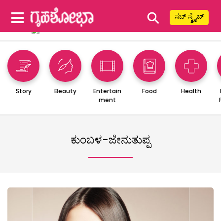
⚲
ಸಬ್ ಸ್ಕ್ರೈಬ್
Story
Beauty
Entertain
Food
Health
ment
ಕುಂಬಳ-ಜೇನುತುಪ್ಪ