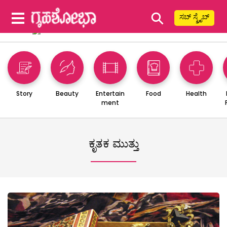
⚲
ಸಬ್ ಸ್ಕ್ರೈಬ್
Story
Beauty
Entertain
Food
Health
ment
ಕೃತಕ ಮುತ್ತು