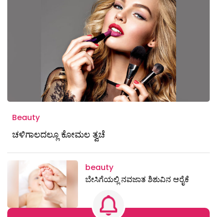
Beauty
ಚಳಿಗಾಲದಲ್ಲೂ ಕೋಮಲ ತ್ವಚೆ
beauty
ಬೇಸಿಗೆಯಲ್ಲಿ ನವಜಾತ ಶಿಶುವಿನ ಆರೈಕೆ