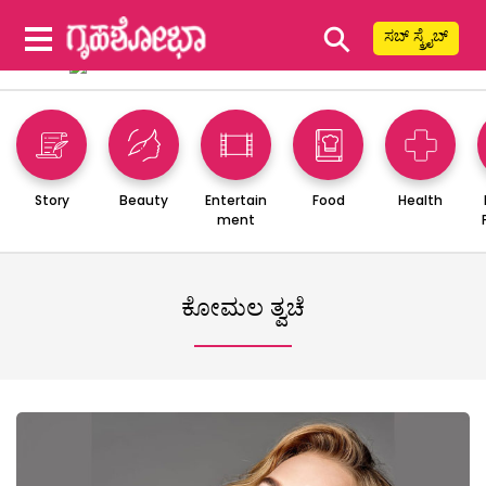
⚲
ಸಬ್ ಸ್ಕ್ರೈಬ್
Story
Beauty
Entertain
Food
Health
ment
ಕೋಮಲ ತ್ವಚೆ