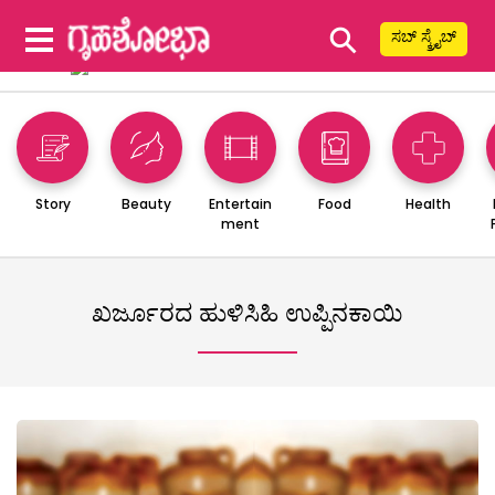
⚲
ಸಬ್ ಸ್ಕ್ರೈಬ್
Story
Beauty
Entertain
Food
Health
ment
ಖರ್ಜೂರದ ಹುಳಿಸಿಹಿ ಉಪ್ಪಿನಕಾಯಿ