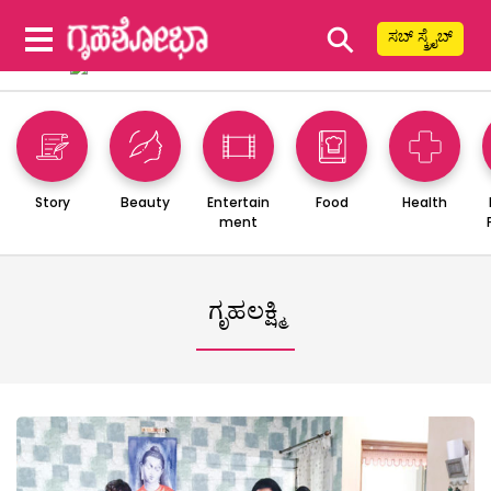
⚲
ಸಬ್ ಸ್ಕ್ರೈಬ್
Story
Beauty
Entertain
Food
Health
ment
ಗೃಹಲಕ್ಷ್ಮಿ