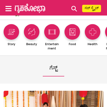
⚲
ಸಬ್ ಸ್ಕ್ರೈಬ್
Story
Beauty
Entertain
Food
Health
ment
ಗೆಸ್ಟ್