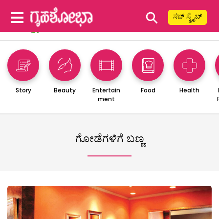
⚲
ಸಬ್ ಸ್ಕ್ರೈಬ್
Story
Beauty
Entertain
Food
Health
ment
ಗೋಡೆಗಳಿಗೆ ಬಣ್ಣ