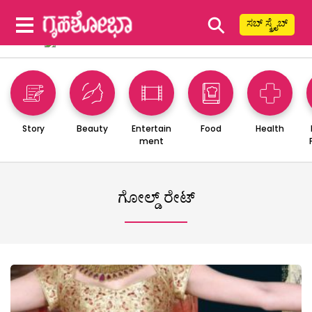
⚲
ಸಬ್ ಸ್ಕ್ರೈಬ್
Story
Beauty
Entertain
Food
Health
ment
ಗೋಲ್ಡ್ ರೇಟ್