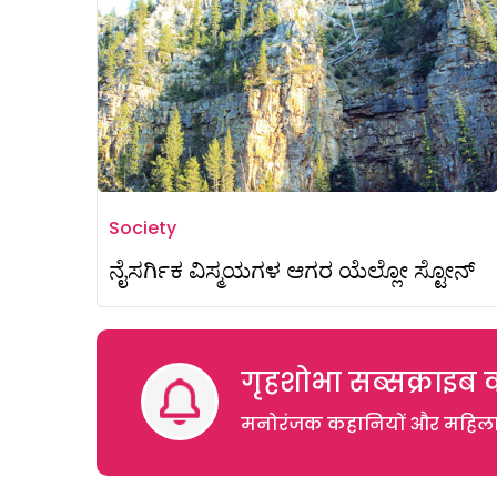
Society
ನೈಸರ್ಗಿಕ ವಿಸ್ಮಯಗಳ ಆಗರ ಯೆಲ್ಲೋ ಸ್ಟೋನ್
गृहशोभा सब्सक्राइब क
मनोरंजक कहानियों और महिलाओं