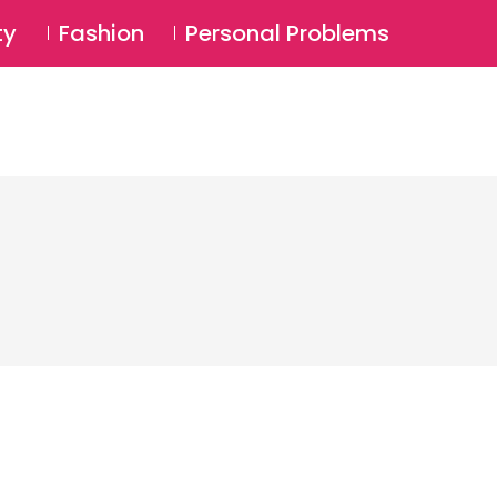
⚲
BSCRIBE
Login
ty
Fashion
Personal Problems
⚲