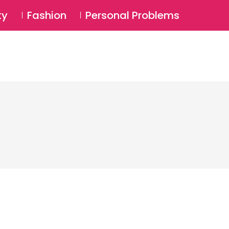
⚲
BSCRIBE
Login
ty
Fashion
Personal Problems
⚲