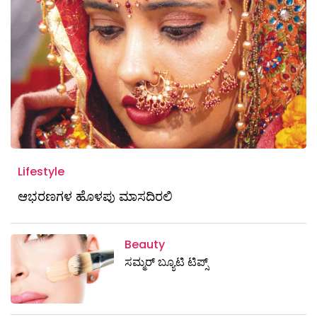
Lifestyle
ಆಭರಣಗಳ ಹೊಳಪು ಮಾಸದಿರಲಿ
Beauty
ಸಮ್ಮರ್ ಬ್ಯೂಟಿ ಟಿಪ್ಸ್