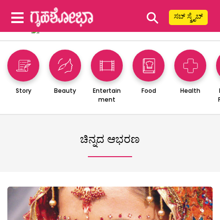
⚲
ಸಬ್ ಸ್ಕ್ರೈಬ್
Story
Beauty
Entertain
Food
Health
ment
ಚಿನ್ನದ ಆಭರಣ