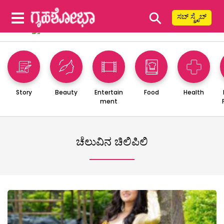
⚲
ಸಬ್ ಸ್ಕ್ರೈಬ್
Story
Beauty
Entertain
Food
Health
ment
ಚೆಲುವಿನ ಚಿಲಿಪಿಲಿ