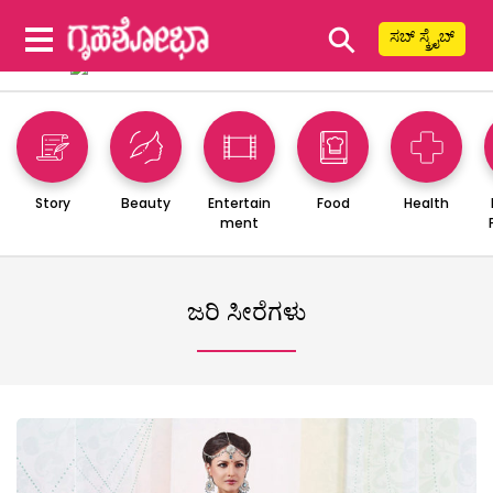
⚲
ಸಬ್ ಸ್ಕ್ರೈಬ್
Story
Beauty
Entertain
Food
Health
ment
ಜರಿ ಸೀರೆಗಳು