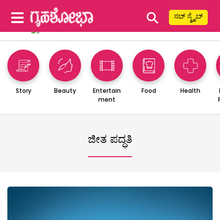
⚲
ಸಬ್ ಸ್ಕ್ರೈಬ್
Story
Beauty
Entertain
Food
Health
ment
ಜೀತ ಪದ್ಧತಿ