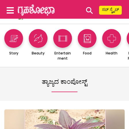
⚲
ಸಬ್ ಸ್ಕ್ರೈಬ್
Story
Beauty
Entertain
Food
Health
ment
ತ್ಯಾಜ್ಯದ ಕಾಂಪೋಸ್ಟ್