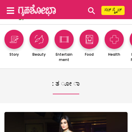
⚲
ಸಬ್ ಸ್ಕ್ರೈಬ್
Story
Beauty
Entertain
Food
Health
ment
: ತ ೂೕ ಾ