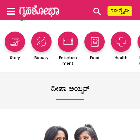
⚲
ಸಬ್ ಸ್ಕ್ರೈಬ್
Story
Beauty
Entertain
Food
Health
ment
ದೀಪಾ ಅಯ್ಯರ್