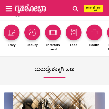
⚲
ಸಬ್ ಸ್ಕ್ರೈಬ್
Story
Beauty
Entertain
Food
Health
ment
ದುರುದ್ದೇಶಕ್ಕಾಗಿ ಹಣ