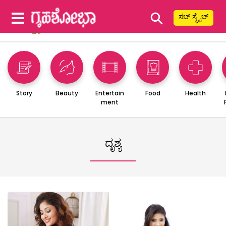
⚲
ಸಬ್ ಸ್ಕ್ರೈಬ್
Story
Beauty
Entertain
Food
Health
ment
ದೃಶ್ಯ