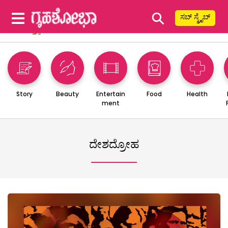
⚲
ಸಬ್ ಸ್ಕ್ರೈಬ್
Story
Beauty
Entertain
Food
Health
ment
ದೇಶದ್ರೋಹ