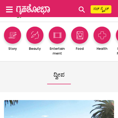
⚲
ಸಬ್ ಸ್ಕ್ರೈಬ್
Story
Beauty
Entertain
Food
Health
ment
ದ್ವೀಪ