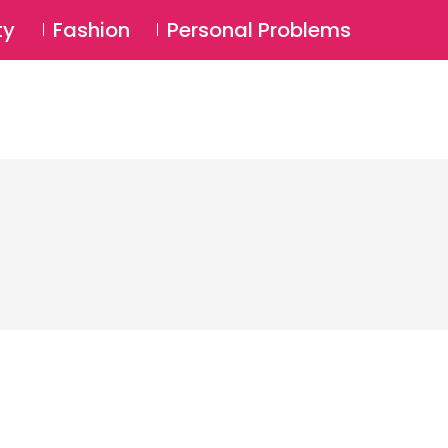
⚲
BSCRIBE
Login
ty
Fashion
Personal Problems
⚲