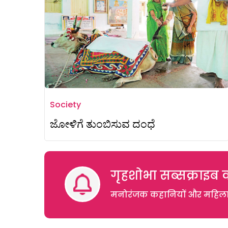
Society
ಜೋಳಿಗೆ ತುಂಬಿಸುವ ದಂಧೆ
गृहशोभा सब्सक्राइब क
मनोरंजक कहानियों और महिलाओं