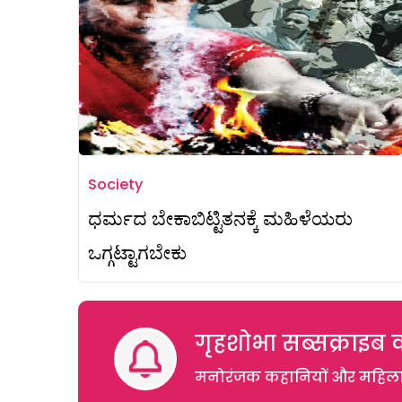
Society
ಧರ್ಮದ ಬೇಕಾಬಿಟ್ಟಿತನಕ್ಕೆ ಮಹಿಳೆಯರು
ಒಗ್ಗಟ್ಟಾಗಬೇಕು
गृहशोभा सब्सक्राइब क
मनोरंजक कहानियों और महिलाओं