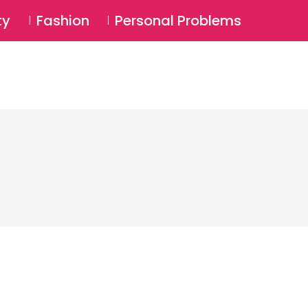
⚲
BSCRIBE
Login
ty
Fashion
Personal Problems
⚲