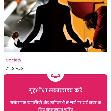
Society
ವಿಹಂಗಮ
गृहशोभा सब्सक्राइब करें
मनोरंजक कहानियों और महिलाओं से जुड़ी हर नई खबर के
लिए सब्सक्राइब करिए