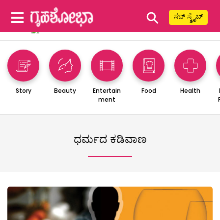
⚲
ಸಬ್ ಸ್ಕ್ರೈಬ್
Story
Beauty
Entertain
Food
Health
ment
ಧರ್ಮದ ಕಡಿವಾಣ