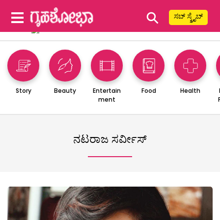
⚲
ಸಬ್ ಸ್ಕ್ರೈಬ್
Story
Beauty
Entertain
Food
Health
ment
ನಟರಾಜ ಸರ್ವೀಸ್