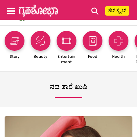
⚲
ಸಬ್ ಸ್ಕ್ರೈಬ್
Story
Beauty
Entertain
Food
Health
ment
ನವ ತಾರೆ ಖುಷಿ