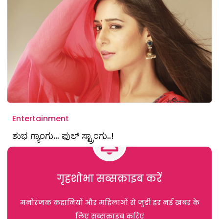
Entertainment
ಶುಭ ಗ್ಯಾಂಗು… ಫುಲ್ ಸ್ಟ್ರಾಂಗು..!
गृहशोभा सब्सक्राइब करें
मनोरंजक कहानियों और महिलाओं से जुड़ी हर नई खबर के
लिए सब्सक्राइब करिए