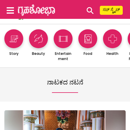
⚲
ಸಬ್ ಸ್ಕ್ರೈಬ್
Story
Beauty
Entertain
Food
Health
ment
ನಾಟಕದ ನಟನೆ