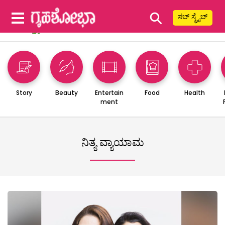
⚲
ಸಬ್ ಸ್ಕ್ರೈಬ್
Story
Beauty
Entertain
Food
Health
ment
ನಿತ್ಯ ವ್ಯಾಯಾಮ