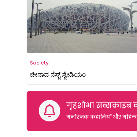
Society
ಚೀನಾದ ನೆಸ್ಟ್ ಸ್ಟೇಡಿಯಂ
गृहशोभा सब्सक्राइब क
मनोरंजक कहानियों और महिलाओं