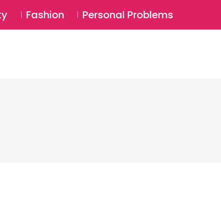
⚲
BSCRIBE
Login
ty
Fashion
Personal Problems
⚲